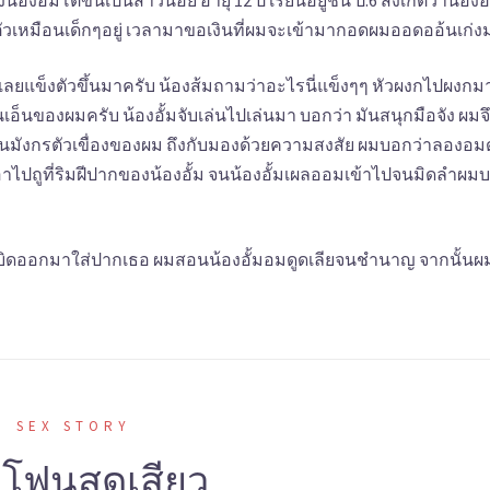
อั้มโตขึ้นเป็นสาวน้อย อายุ 12 ปี เรียนอยู่ชั้น ป.6 สังเกตว่าน้องอั
ทำตัวเหมือนเด็กๆอยู่ เวลามาขอเงินที่ผมจะเข้ามากอดผมออดออ้นเก่
ันเลยแข็งตัวขึ้นมาครับ น้องส้มถามว่าอะไรนี่แข็งๆๆ หัวผงกไปผงก
อ็นของผมครับ น้องอั้มจับเล่นไปเล่นมา บอกว่า มันสนุกมือจัง ผมจ
นมังกรตัวเขื่องของผม ถึงกับมองด้วยความสงสัย ผมบอกว่าลองอมด
ะเอาไปถูที่ริมฝีปากของน้องอั้ม จนน้องอั้มเผลออมเข้าไปจนมิดลำผม
เบิดออกมาใส่ปากเธอ ผมสอนน้องอั้มอมดูดเลียจนชำนาญ จากนั้นผม
SEX STORY
กโฟนสุดเสียว