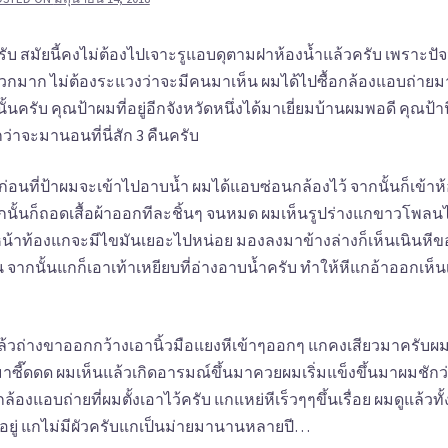
รับ สมัยนี้คงไม่ต้องไปเจาะรูแอบดุตามฝาห้องน้ำแล้วครับ เพราะปัจ
ะดวกมาก ไม่ต้องระแวงว่าจะมีคนมาเห็น ผมได้ไปซื้อกล้องแอบถ่ายม
ั้นครับ คุณป้าผมที่อยู่อีกจังหวัดหนึ่งได้มาเยี่ยมบ้านผมพอดี คุณป้าน
ว่าจะมานอนที่นี่สัก 3 คืนครับ
นก่อนที่ป้าผมจะเข้าไปอาบน้ำ ผมได้แอบซ่อนกล้องไว้ จากนั้นก็เข้าห
ากนั้นก็ถอดเสื้อผ้าออกทีละชิ้นๆ จนหมด ผมเห็นรูปร่างแกขาวโพลน
หน้าท้องแกจะมีไขมันเยอะไปหน่อย มองลงมาข้างล่างก็เห็นเนินหีข
จากนั้นแกก็เอาเท้าเหยียบที่อ่างอาบน้ำครับ ทำให้หีแกอ้าออกเห็น
แล้วถ่างขาออกกว้างเอานิ้วมือแยงหีเข้าๆออกๆ แกคงเสียวมาครับผม
๊ดดด ผมเห็นแล้วเกิดอารมณ์ขึ้นมาควยผมเริ่มแข็งขึ้นมาผมชักว
องแอบถ่ายที่ผมตั้งเอาไว้ครับ แกแหย่หีเร็วๆๆขึ้นเรื่อย ผมดูแล้วทั้ง
ี่ยนอยู่ แกไม่มีผัวครับแกเป็นม่ายมานานหลายปี…