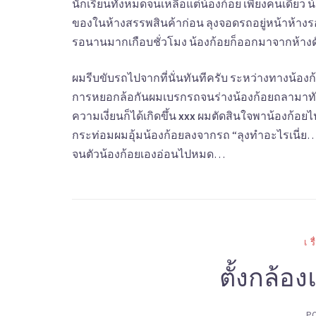
นักเรียนทั้งหมดจนเหลือแต่น้องก้อย เพียงคนเดียว น้
ของในห้างสรรพสินค้าก่อน ลุงจอดรถอยู่หน้าห้างร
รอนานมากเกือบชั่วโมง น้องก้อยก็ออกมาจากห้างดั
ผมรีบขับรถไปจากที่นั่นทันทีครับ ระหว่างทางน้อง
การหยอกล้อกันผมเบรกรถจนร่างน้องก้อยถลามาทับบ
ความเงี่ยนก็ได้เกิดขึ้น
xxx
ผมตัดสินใจพาน้องก้อยไป
กระท่อมผมอุ้มน้องก้อยลงจากรถ “ลุงทำอะไรเนี่ย…
จนตัวน้องก้อยเองอ่อนไปหมด…
เ
ตั้งกล้อ
P