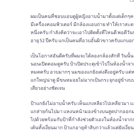
ผมเป็นคนที่ชอบแอบดูผู้หญิงอาบน้ำมาตั้งแต่เด็กๆค
มีเครื่องคอมพิวเตอร์ มีกล้องแอบถ่าย ทำให้เราส
หนึ่งครับ กำลังคิดว่าจะเอาไปติดตั้งที่ไหนดี พอดีวันน
อายุ 52 ปีครับ แกเป็นคนที่อวบอั๋นผิวขาวครับแกบอก
เป็นโอกาสอันดีครับที่ผมจะได้ลองกล้องสักที วันนั้
นอนเปิดคอมดูครับ ป้าเปิดประตุเข้าไปในห้องน้ำจ
หมดครับ อวบมากๆ นมของแกยังเต่งตึงอยู่ครับ แต่
แกใหญ่น่าดู มีขนหมอยไม่มากเป้นกระจุกอยู่ข้างบน 
เสียวอย่างชัดเจน
ป้าแกยังไม่อาบน้ำครับ เห็นแกเหลียวไปเหลียวมา 
แกส่ายก้นไปมา แหงนหน้ามองข้างบนสูดปากออกมาซี
ไปด้วยพร้อมกับป้าที่กำลังช่วยตัวเองในห้องน้ำจากกล้
เต้นทั้งเงี่ยนมาก ป้าแกอายุห้าสิบกว่าแล้วแต่ยังเง