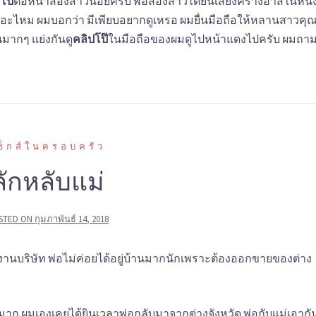
โป๊
ต่อหน้าสองสาวน้อยครับ พอสองสาวได้ยินเสียงครางอ่าส์ในหนั
ป๊เยอะไหม ผมบอกว่า มีเพียบอยากดูเหรอ ผมยื่นมือถือให้หลานสาวคุ
นมากๆ แย่งกันดู
คลิปโป๊
ในมือถือของผมดูไปหน้าแดงไปครับ ผมถาม
ซ็กส์ในครอบครัว
ลักหลับแม่
STED ON
กุมภาพันธ์ 14, 2018
ักงานบริษัท พ่อไม่ค่อยได้อยู่บ้านมากนักเพราะต้องออกขายของต่าง
ดีมาก ผมเองเคยได้ยินเวลาพ่อกลับมาจากต่างจังหวัด พ่อกับแม่เอากั