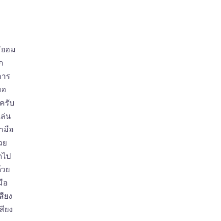
ม่ยอม
ก
การ
มอ
ครับ
เล่น
อามือ
วย
ตดไป
้วย
มือ
สียง
สียง