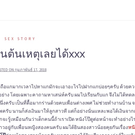
SEX STORY
็นต้นเหตุเลยได้xxx
STED ON
กุมภาพันธ์ 17, 2018
ับถือแกมากเวลาไปหาแกมักจะเอาอะไรไปฝากแกบ่อยๆครับ ด้วยควา
าง โดยเฉพาะคาถามหาเสน่ห์ครับ ผมไปเรียนกับแก จึงไม่ได้ทด
่งครับ เป็นที่ดื้อมากร่านด้วยคบเพื่อนต่างเพศ ไม่ช่วยทำงานบ้าน 
รับ นานก็ส่งเงินมาให้ลูกสาวที แต่ก็อย่างนั่นแหละพอได้เงินจากแม
กจะรู้เหมือนกันว่าเด็กคนนี้ถ้าเราเปิด หนังโป๊ดูต่อหน้าจะทำอย่างไร
วอยู่กับเพื่อนหญิงสองคนครับ ผมได้ยินสองสาวน้อยคุยกันเรื่อง
หนั