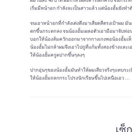
ผมวันละ 40 บาท ผมก็ให้ไผสงสารเด็กครับ จนกระทั่งน้อง
เริ่มมีหน้าอก กำลังจะเป็นสาวแล้ว แต่น้องอั้มยัง
จนเอาหน้าอกที่กำลังเต่งตึงมาเสียดสีตรงเป้าผม ม
ดกขึ้นกระดกลง จนน้องอั้มเผลอตัวเอามือมาจับท่อนเ
บอกให้น้องส้มควักออกมาจากกางเกงพอน้องอั้มเห็
น้องอั้มไม่กล้าผมจึงเอาไปถูที่แก้มทั้งสองข้างแล
ให้น้องอั้มครูดปากขึ้นๆลงๆ
ปากอุ่นๆของน้องอั้มมันทำให้ผมเสียวจริงๆแทบระ
ให้น้องอั้มถลกกระโปรงนักเรียนขึ้นไปเหนือเอว …
เซ็