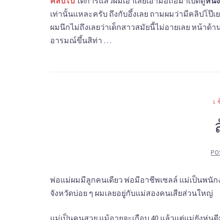
คลิปโป๊
ได้การแล้วผมเอาเลยเอามือถือมาเปิดดู
หนัง
เท่านั้นแหละครับ ถึงกับอึ้งเลย ถามผมว่ามีคลิปโ
ผมนึกไม่ถึงเลยว่าเด็กสาวสมัยนี้ไม่อายเลย หน้าด้า
อารมณ์ขึ้นสิท่า …
เ
PO
พ่อแม่ผมมีลูกคนเดียว พ่อมีอาชีพเซลล์ แม่เป็นพน
จังหวัดบ่อย ๆ ผมเลยอยู่กับแม่สองคนเสียส่วนใหญ่
แม่เป็นคนสวย แม้อายุจะเกือบ 40 แล้วแต่แม่ยังหุ่น