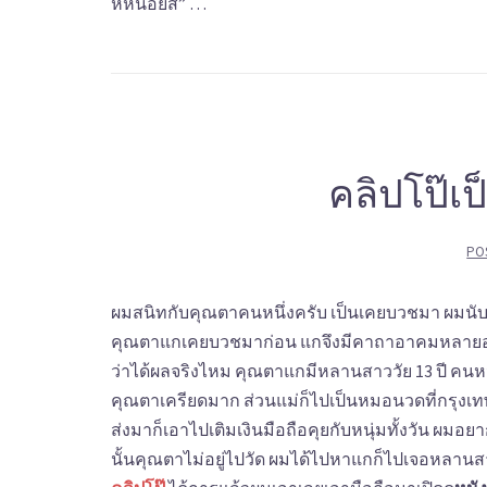
หีหน่อยสิ” …
คลิปโป๊เป
PO
ผมสนิทกับคุณตาคนหนึ่งครับ เป็นเคยบวชมา ผมน
คุณตาแกเคยบวชมาก่อน แกจึงมีคาถาอาคมหลายอย่
ว่าได้ผลจริงไหม คุณตาแกมีหลานสาววัย 13 ปี คนหนึ
คุณตาเครียดมาก ส่วนแม่ก็ไปเป็นหมอนวดที่กรุงเทพค
ส่งมาก็เอาไปเติมเงินมือถือคุยกับหนุ่มทั้งวัน ผมอยา
นั้นคุณตาไม่อยู่ไปวัด ผมได้ไปหาแกก็ไปเจอหลานสา