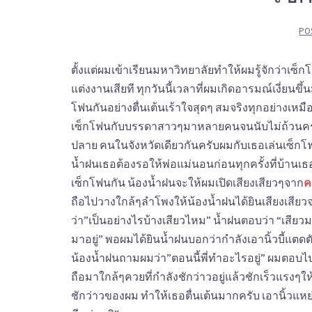
PO
ตั้งแต่ผมเข้าเรียนมหาวิทยาลัยทำให้ผมรู้จักว่าเซ
แต่งงานเสียที ทุกวันนี้เวลาที่ผมเกิดอารมณ์เงี่ยน
โฟนกันอย่างตื่นเต้นเร้าใจสุดๆ สมจริงทุกอย่างเหมื
เซ็กโฟนกับบรรดาสาวๆมาหลายคนจนนับไม่ถ้วนครับ มี
ปลาย คนในจังหวัดเดียวกันครับผมกับเธอเล่นเซ็กโ
น้ำฝนเธอต้องรอให้พ่อแม่นอนก่อนทุกครั้งที่บ้านเธ
เซ็กโฟนกัน น้องน้ำฝนจะให้ผมเปิดเสียงเสียวๆจาก
ค
ถือไปวางใกล้ๆลำโพงให้น้องน้ำฝนได้ยินเสียงเสียว
ว่า”เป็นอย่างไรบ้างเสียวไหม” น้ำฝนตอบว่า “เสียว
มาอยู่” พอผมได้ยินน้ำฝนบอกว่ากำลังเอานิ้วบี้แตดต
น้องน้ำฝนถามผมว่า”ตอนนี้พี่ทำอะไรอยู่” ผมตอบไปว
ถือมาใกล้ๆควยที่กำลังชักว่าวอยู่แล้วชักเร็วแรงๆให
ชักว่าวของผม ทำให้เธอตื่นเต้นมากครับ เอานิ้วแหย