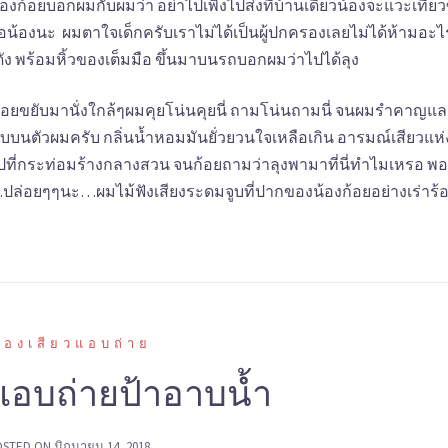
องก้อยบอกผมกับผมว่า อย่าไปเพิ่งไปส่งที่บ้านเดี๋ยวน้องจะแวะเที่ยวซ
อน้องนะ ผมตาใจเด็กครับเราไม่ได้เป็นผู้ปกครองเลยไม่ได้ห้ามอะไ
ง พร้อมหิ้วของเต็มมือ ขึ้นมาบนรถบอกผมว่าไปได้ลุง
ก้อยขยับมานั่งใกล้ๆผมคุยโน่นคุยนี่ ถามโน่นถามนี่ จนผมรำคาญแล
นตัวผมครับ กลิ่นน้ำหอมมันยั่วยวนใจเหลือเกิน อารมณ์เสียวแห่
ที่กระท่อมร้างกลางสวน จนก้อยถามว่าลุงพามาที่นี่ทำไมเหรอ พอ
ปล่อยๆๆนะ…ผมไม้ฟังเสียงระดมจูบที่ปากของน้องก้อยอย่างเร่าร้
รื่องเสียวแอบถ่าย
งแอบถ่ายป้าอาบน้ำ
OSTED ON
มิถุนายน 14, 2018