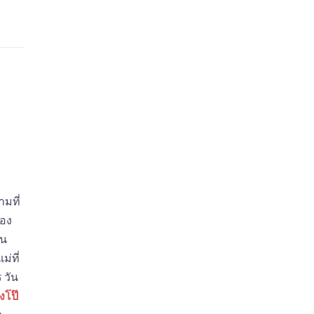
มที่
ลอง
จน
่ที่
 วัน
งโป๊