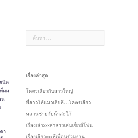
็กส์ในครอบครัว
เรื่องเสียวเด็ก
เรื่องเสียวแอบถ่าย
ค้นหา
สำหรับ:
เรื่องล่าสุด
สนิท
ที่ผม
โคตรเสียวกับสาวใหญ่
ตอน
พี่สาวให้แมวเลียหี…โคตรเสียว
ว
หลานชายกับน้าสะใภ้
เรื่องเล่าxxxล่าสาวเล่นเซ็กส์โฟน
รดา
เรื่องเสียวxxxหีเพื่อนร่วมงาน