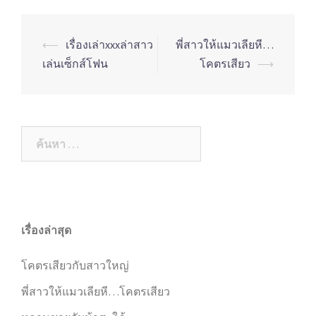
Post
⟵
เรื่องเล่าxxxล่าสาว
พี่สาวให้แมวเลียหี…
navigation
เล่นเซ็กส์โฟน
โคตรเสียว
⟶
ค้นหา
สำหรับ:
เรื่องล่าสุด
โคตรเสียวกับสาวใหญ่
พี่สาวให้แมวเลียหี…โคตรเสียว