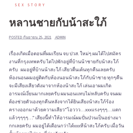
SEX STORY
หลานชายกับน้าสะใภ้
POSTED
กันยายน 25, 2021
ADMIN
เรื่องเกิดเมื่อตอนที่ผมเรียน จบ ปวส. ใหม่ๆ ผมได้ไปสมัคร
งานที่กรุงเทพครับ ไดไปพักอยู่ที่บ้านน้าชายกับน้าสะใภ้
ครับ ผมอยู่ที่บ้านน้าสะใภ้ เสียวตื่นเต้นทุกคืนเลยครับ
ห้องนอนผมอยู่ติดกับห้องนอนน้าสะใภ้กับน้าชาย ทุกๆคืน
จะมีเสียงเสียวดังมาจากห้องน้าสะใภ้ เล่นเอาผมเกิด
อารมณ์เงี่ยนมากเลยครับ ผมนอนแทบไม่หลับครับ จนผม
ต้องช่วยตัวเองทุกคืนหลังจากได้ยินเสียงน้าสะใภ้ร้อง
ครางออกมาด้วยความเสียว”โอววว…xxxแรงๆๆๆ…แตก
แล้วๆๆๆๆ…” เสียงนี้ทำให้อารมณ์ผมปั่นป่วนเป็นอย่างมา
กกเลยครับ ผมอยู่ได้เดือนกว่าได้xxxหีน้าสะใภ้ครับ เมื่อวัน