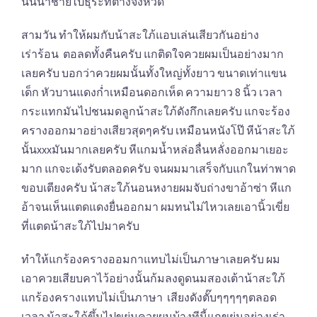
นั้นน้าชายไปธุระที่ต่างจังหวัด
สามวัน ทำให้ผมกับน้าสะใภ้แอบเล่นเสียวกันอย่าง
เร่าร้อน ตอลดทั้งคืนครับ แกติดใจควยผมเป็นอย่างมาก
เลยครับ บอกว่าควยผมนั้นทั้งใหญ่ทั้งยาว ขนาดเท่าแขน
เด็ก หัวบานแดงก่ำเหมือนดอกเห็ด ความยาว 8 นิ้ว เวลา
กระแทกมันไปชนมดลูกน้าสะใภ้ดังกึกเลยครับ แกจะร้อง
ครางออกมาอย่างเสียวสุดๆครับ เหมือนหนังโป๊ หีน้าสะใภ้
นั้นxxxมันมากเลยครับ หีแกมน้ำหล่อลื่นหลั่งออกมาเยอะ
มาก แกจะเด้งรับตลอดครับ จนผมมาเสร็จกับแกในท่าพาด
ขอบเตียงครับ น้าสะใภ้นอนหงายผมจับถ่างขาอ้าซ่า หีแก
อ้าจนเห็นแตดแดงยื่นออกมา ผมทนไม่ไหวเลยเอานิ้วเขี่ย
ที่แตดน้าสะใภ้ไปมาครับ
ทำให้แกร้องครางออมกาแทบไม่เป็นภาษาเลยครับ ผม
เอาควยเสียบคาไว้อย่างนั้นก้มลงดูดนมสองเต้าน้าสะใภ้
แกร้องครางแทบไม่เป็นภาษา เสียงดังตั๊บๆๆๆๆๆตลอด
เวลา น้าสะใภ้ขึ้นไปขย่มควยผมบ้างทีนี้แกขย่มอย่างเร่า