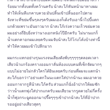
ร้อยมากทั้งบดทั้งคว้านครับ น้าสะใภ้หันหน้ามาทางผม
ทำให้เห็นหีแกคาบควย มันปลิ้นเข้าปลิ้นออกไปตาม
จังหวะที่ขย่มขึ้นๆลงๆครับผมเองก็เด้งรับเอานิ้วไปบี้แตก
แกด้วยเพราะมันยาวมาก น้าสะใภ้เร่งความเร็วขย่มควย
ผมอย่างถี่ยิบยิ่งหว่านางเอกหนังโป๊อีกครับ ไม่นานแกก็
น้ำแตกคาอกผมเลยครับ ผมจับน้าสะใภ้โก่งโค้งบ้างท่านี้
ทำให้ควยผมเข้าไปลึกมาก
ผมกระแทกอย่างรุนแรงจนเสียงดังพั่บๆๆๆๆๆตลอดเวลา
เสียวน้าแกร้องครางออมกาลั่นห้องแบบคนที่เซ็กจัดมากๆ
แบบไม่อายไม่กลัวใครได้ยินเลยครับ ก่อนที่ผมจะแตกน้า
สะใภ้บอกว่า”อย่าแตกในนะแตกใส่ปากน้านะ ผมเอาควย
ออมกาจากรูหีน้าสะใภ้ครับ ส่วนแกก็นั่งอ้าปากให้ผมชัก
ว่าวน้ำแตกพุ่งใส่ปากแกครับ ผมเสียวมากรูดควยไม่กี่ครั้ง
น้ำก็พุ่งกระฉูดออกมาปรี๊ดๆๆๆเข้าปากน้าสะใภ้ที่อ้าปาก
รออยู่อย่างเสียวสุดๆ